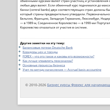
обменными курсами валют стран-участниц и установления 
любых двух валют. Если обменный курс поднимался до макси
банки (central banks) двух соответствующих стран должны 
который страны предварительно утвердили. Первоначально 
Бельгию, Францию, Западную Германию, Люксембург, Нидерл
— в 1989-м, Соединенное Королевство — в 1990-ми Португал
Королевство отказаться от участия в системе.
Другие заметки на эту тему:
Балансовые потери Deutsche Bank
Коридоры цен и тренды
FOREX – что это такое и каковы его возможности?
Как лучше управлять персоналом?
Основные процессы бизнеса
Учет по методу начисления — Accrual basis accounting
© 2010-2026
Бизнес курсы Форекс для начинаю