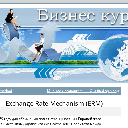
 method
Мнение с оговорками — Qualified opinion
»
— Exchange Rate Mechanism (ERM)
79 году для сближения валют стран-участниц Европейского
ели механизму удалось за счет сохранения паритета между