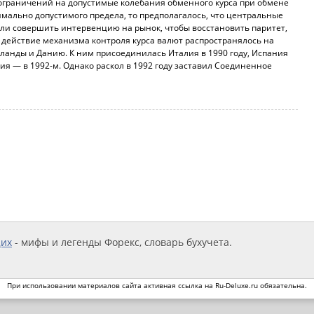
ограничений на допустимые колебания обменного курса при обмене
мально допустимого предела, то предполагалось, что центральные
были совершить интервенцию на рынок, чтобы восстановить паритет,
действие механизма контроля курса валют распространялось на
анды и Данию. К ним присоединилась Италия в 1990 году, Испания
ия — в 1992-м. Однако раскол в 1992 году заставил Соединенное
щих
- мифы и легенды Форекс, словарь бухучета.
При использовании материалов сайта активная ссылка на Ru-Deluxe.ru обязательна.