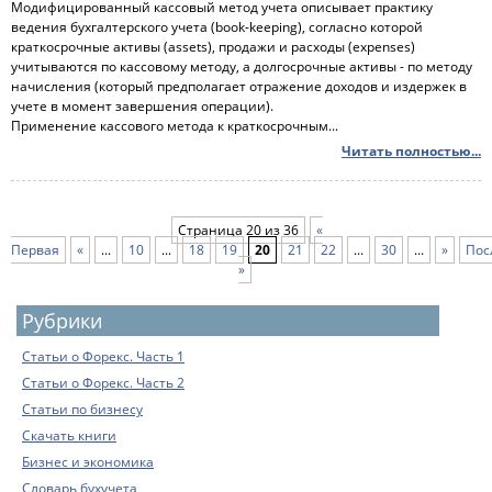
Модифицированный кассовый метод учета описывает практику
ведения бухгалтерского учета (book-keeping), согласно которой
краткосрочные активы (assets), продажи и расходы (expenses)
учитываются по кассовому методу, а долгосрочные активы - по методу
начисления (который предполагает отражение доходов и издержек в
учете в момент завершения операции).
Применение кассового метода к краткосрочным...
Читать полностью...
Страница 20 из 36
«
Первая
«
...
10
...
18
19
20
21
22
...
30
...
»
Пос
»
Рубрики
Статьи о Форекс. Часть 1
Статьи о Форекс. Часть 2
Статьи по бизнесу
Скачать книги
Бизнес и экономика
Словарь бухучета