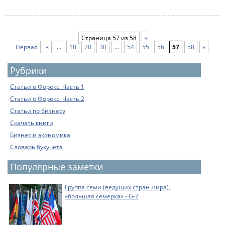
Страница 57 из 58
«
Первая
«
...
10
20
30
...
54
55
56
57
58
»
Рубрики
Статьи о Форекс. Часть 1
Статьи о Форекс. Часть 2
Статьи по бизнесу
Скачать книги
Бизнес и экономика
Словарь бухучета
Популярные заметки
Группа семи (ведущих стран мира),
«большая семерка» - G-7